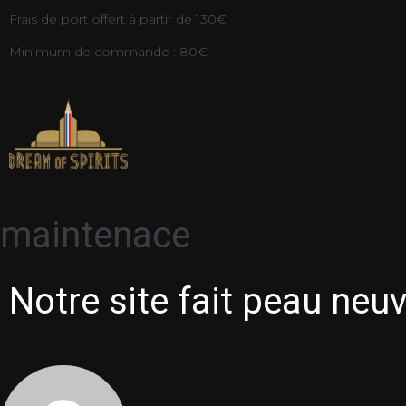
Frais de port offert à partir de 130€
Minimum de commande : 80€
maintenace
Notre site fait peau neu