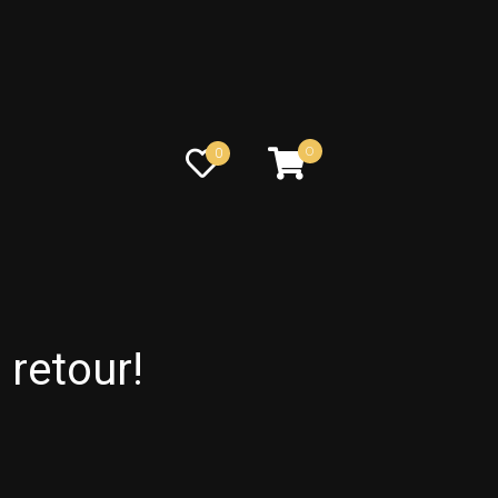
0
0
 retour!